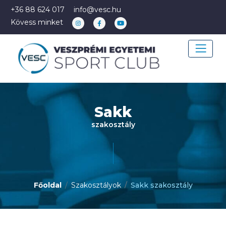
+36 88 624 017
info@vesc.hu
Kövess minket
Sakk
szakosztály
Főoldal
Szakosztályok
Sakk szakosztály