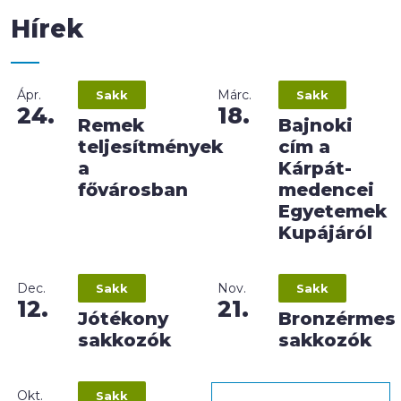
Hírek
Ápr.
Márc.
Sakk
Sakk
24.
18.
Remek
Bajnoki
teljesítmények
cím a
a
Kárpát-
fővárosban
medencei
Egyetemek
Kupájáról
Dec.
Nov.
Sakk
Sakk
12.
21.
Jótékony
Bronzérmes
sakkozók
sakkozók
Okt.
Sakk