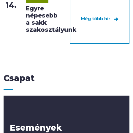
14.
Egyre
népesebb
Még több hír
a sakk
szakosztályunk
Csapat
Események