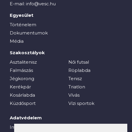
E-mail:
info@vesc.hu
Egyesület
Történelem
Dokumentumok
Média
Szakosztályok
Asztalitenisz
Női futsal
Falmászás
Röplabda
Jégkorong
Tenisz
Kerékpár
Triatlon
Kosárlabda
Vívás
Küzdősport
Vízi sportok
Adatvédelem
Impresszum