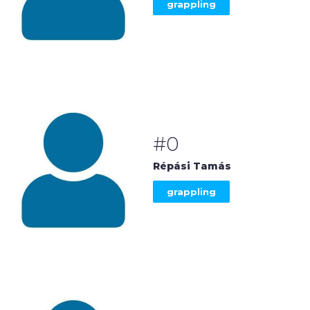
grappling
#0
Répási Tamás
grappling