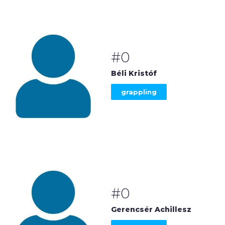
#0
Béli Kristóf
grappling
#0
Gerencsér Achillesz