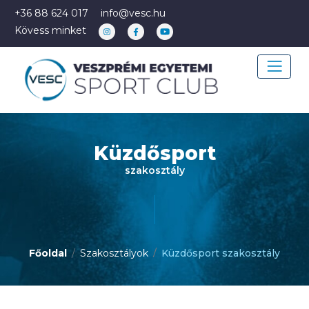
+36 88 624 017
info@vesc.hu
Kövess minket
Küzdősport
szakosztály
Főoldal
Szakosztályok
Küzdősport szakosztály