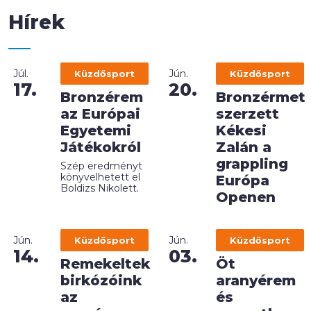
Hírek
Júl.
Jún.
Küzdősport
Küzdősport
17.
20.
Bronzérem
Bronzérmet
az Európai
szerzett
Egyetemi
Kékesi
Játékokról
Zalán a
grappling
Szép eredményt
könyvelhetett el
Európa
Boldizs Nikolett.
Openen
Jún.
Jún.
Küzdősport
Küzdősport
14.
03.
Remekeltek
Öt
birkózóink
aranyérem
az
és