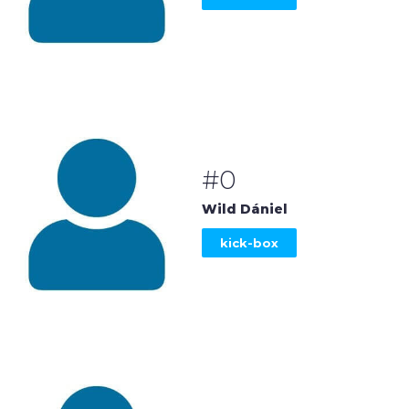
#0
Wild Dániel
kick-box