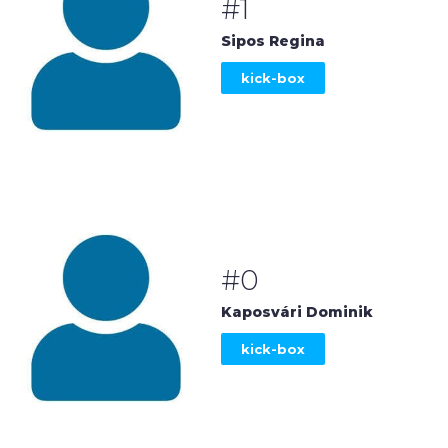
#1
Sipos Regina
kick-box
#0
Kaposvári Dominik
kick-box