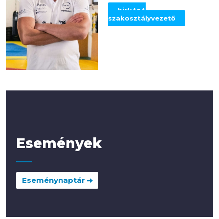
birkózó
szakosztályvezető
Események
Eseménynaptár