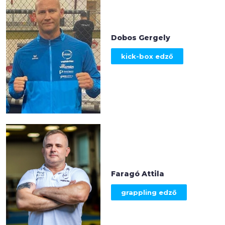
Dobos Gergely
kick-box edző
Faragó Attila
grappling edző