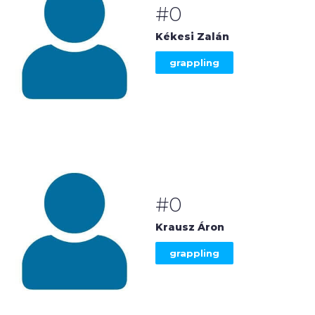
#0
Kékesi Zalán
grappling
#0
Krausz Áron
grappling