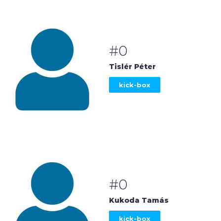
#0
Tislér Péter
kick-box
#0
Kukoda Tamás
kick-box