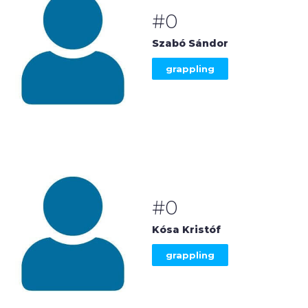
#0
Szabó Sándor
grappling
#0
Kósa Kristóf
grappling