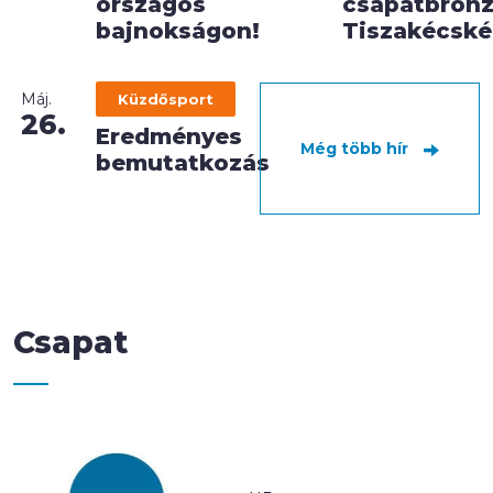
országos
csapatbron
bajnokságon!
Tiszakécské
Máj.
Küzdősport
26.
Eredményes
Még több hír
bemutatkozás
Csapat