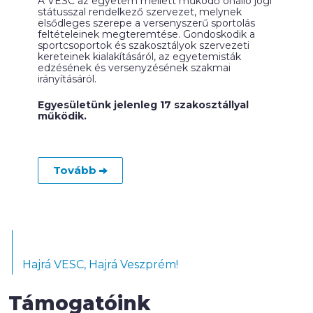
A VESC az egyetem mellett működő önálló jogi
státusszal rendelkező szervezet, melynek
elsődleges szerepe a versenyszerű sportolás
feltételeinek megteremtése. Gondoskodik a
sportcsoportok és szakosztályok szervezeti
kereteinek kialakításáról, az egyetemisták
edzésének és versenyzésének szakmai
irányításáról.
Egyesületünk jelenleg 17 szakosztállyal
működik.
Tovább
Hajrá VESC, Hajrá Veszprém!
Támogatóink