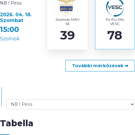
NB I Piros
2026. 04. 18.
Szolnoki MÁV
Fo-Pu-Mix
Szombat
SE
VESC
15:00
39
78
Szolnok
További mérkőzések
Tabella