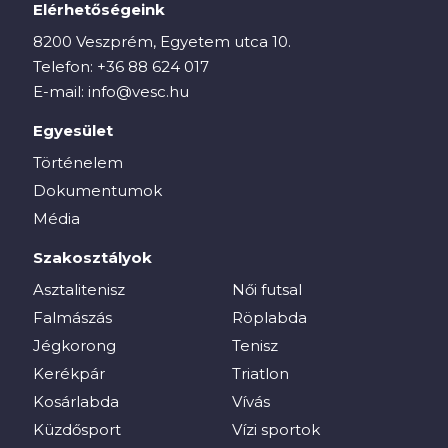
Elérhetőségeink
8200 Veszprém, Egyetem utca 10.
Telefon:
+36 88 624 017
E-mail:
info@vesc.hu
Egyesület
Történelem
Dokumentumok
Média
Szakosztályok
Asztalitenisz
Női futsal
Falmászás
Röplabda
Jégkorong
Tenisz
Kerékpár
Triatlon
Kosárlabda
Vívás
Küzdősport
Vízi sportok