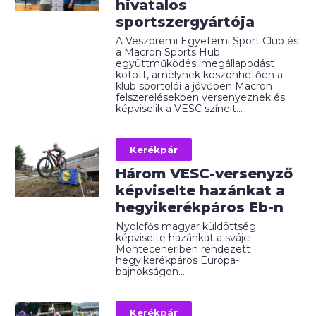
hivatalos
sportszergyártója
A Veszprémi Egyetemi Sport Club és
a Macron Sports Hub
együttműködési megállapodást
kötött, amelynek köszönhetően a
klub sportolói a jövőben Macron
felszerelésekben versenyeznek és
képviselik a VESC színeit...
Kerékpár
Három VESC-versenyző
képviselte hazánkat a
hegyikerékpáros Eb-n
Nyolcfős magyar küldöttség
képviselte hazánkat a svájci
Monteceneriben rendezett
hegyikerékpáros Európa-
bajnokságon...
Kerékpár