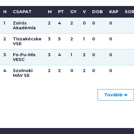
H
CSAPAT
M
PT
GY
V
DOB
KAP
SO
1
Zsírós
2
4
2
0
0
0
Akadémia
2
Tiszakécske
3
5
2
1
0
0
VSE
3
Fo-Pu-Mix
3
4
1
2
0
0
VESC
4
Szolnoki
2
2
0
2
0
0
MÁV SE
Tovább