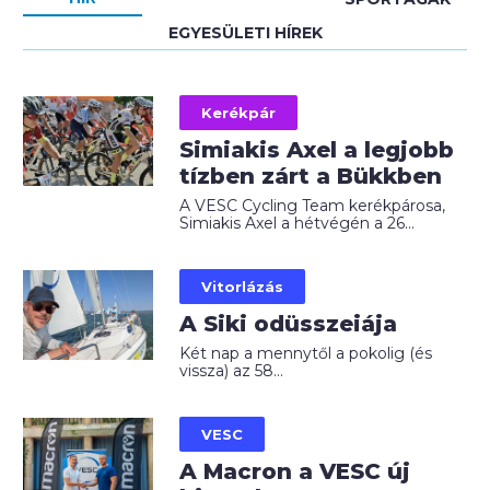
EGYESÜLETI HÍREK
Kerékpár
Simiakis Axel a legjobb
tízben zárt a Bükkben
A VESC Cycling Team kerékpárosa,
Simiakis Axel a hétvégén a 26...
Vitorlázás
A Siki odüsszeiája
Két nap a mennytől a pokolig (és
vissza) az 58...
VESC
A Macron a VESC új