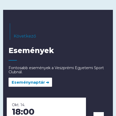
Következő
Események
Fontosabb események a Veszprémi Egyetemi Sport
Clubnál.
Eseménynaptár
Okt. 14.
Okt. 18.
18:00
16: