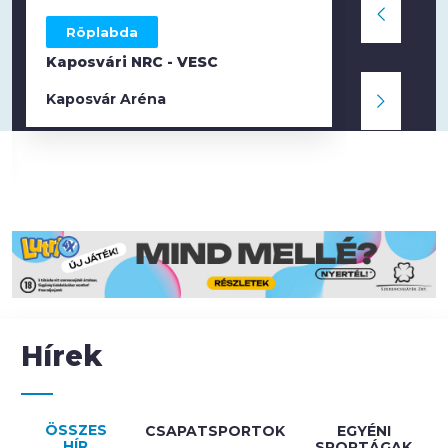
Röplabda
Röpla
Kaposvári NRC - VESC
VESC - 
Kaposvár Aréna
Nemesvá
Hírek
ÖSSZES
CSAPATSPORTOK
EGYÉNI
HÍR
SPORTÁGAK