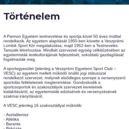
Történelem
A Pannon Egyetem testnevelése és sportja közel 50 éves múlttal
rendelkezik. Az egyetem alapítását 1950-ben követte a Veszprémi
Lombik Sport Kör megalakulása, majd 1952-ben a Testnevelés
Tanszék létrehozása. Mindkét szervezeti egység célkitűzésében az
egyetemisták testkultúrájának fejlesztését, sokoldalú gazdagítását
fogalmazták meg.
A sportegyesület (jelenleg a Veszprémi Egyetemi Sport Club –
VESC) az egyetem mellett működő önálló jogi státusszal
rendelkező szervezet, melynek elsődleges szerepe a versenyszerű
sportolás feltételeinek megteremtése. Gondoskodik a
sportcsoportok és szakosztályok szervezeti kereteinek
kialakításáról, az egyetemisták edzésének és versenyzésének
szakmai irányításáról.
A VESC jelenleg 16 szakosztállyal működik:
- Asztalitenisz
- Atlétika
- Baranta
- Birkózás