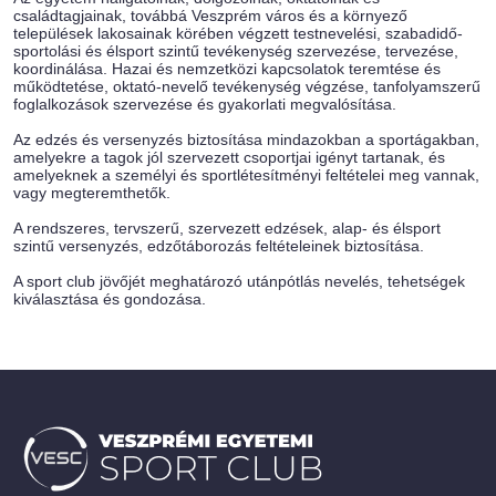
családtagjainak, továbbá Veszprém város és a környező
települések lakosainak körében végzett testnevelési, szabadidő-
sportolási és élsport szintű tevékenység szervezése, tervezése,
koordinálása. Hazai és nemzetközi kapcsolatok teremtése és
működtetése, oktató-nevelő tevékenység végzése, tanfolyamszerű
foglalkozások szervezése és gyakorlati megvalósítása.
Az edzés és versenyzés biztosítása mindazokban a sportágakban,
amelyekre a tagok jól szervezett csoportjai igényt tartanak, és
amelyeknek a személyi és sportlétesítményi feltételei meg vannak,
vagy megteremthetők.
A rendszeres, tervszerű, szervezett edzések, alap- és élsport
szintű versenyzés, edzőtáborozás feltételeinek biztosítása.
A sport club jövőjét meghatározó utánpótlás nevelés, tehetségek
kiválasztása és gondozása.