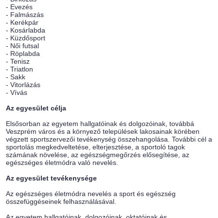
- Evezés
- Falmászás
- Kerékpár
- Kosárlabda
- Küzdősport
- Női futsal
- Röplabda
- Tenisz
- Triatlon
- Sakk
- Vitorlázás
- Vívás
Az egyesület célja
Elsősorban az egyetem hallgatóinak és dolgozóinak, továbbá
Veszprém város és a környező települések lakosainak körében
végzett sportszervezői tevékenység összehangolása. További cél a
sportolás megkedveltetése, elterjesztése, a sportoló tagok
számának növelése, az egészségmegőrzés elősegítése, az
egészséges életmódra való nevelés.
Az egyesület tevékenysége
Az egészséges életmódra nevelés a sport és egészség
összefüggéseinek felhasználásával.
Az egyetem hallgatóinak, dolgozóinak, oktatóinak és