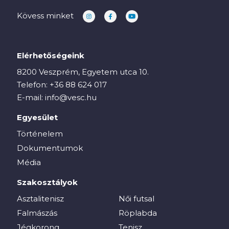
Kövess minket
Elérhetőségeink
8200 Veszprém, Egyetem utca 10.
Telefon:
+36 88 624 017
E-mail:
info@vesc.hu
Egyesület
Történelem
Dokumentumok
Média
Szakosztályok
Asztalitenisz
Női futsal
Falmászás
Röplabda
Jégkorong
Tenisz