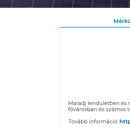
Mérk
Maradj lendületben és m
fővárosban és számos t
Tovább információ:
htt