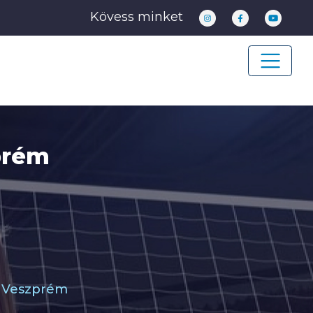
Kövess minket
prém
- Veszprém