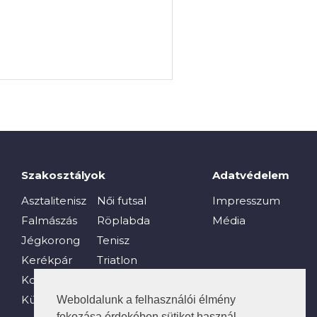
Szakosztályok
Adatvédelem
Asztalitenisz
Női futsal
Impresszum
Falmászás
Röplabda
Média
Jégkorong
Tenisz
Kerékpár
Triatlon
Kosárlabda
Vívás
Küzdősport
Vízi sportok
Weboldalunk a felhasználói élmény
fokozása érdekében sütiket használ.