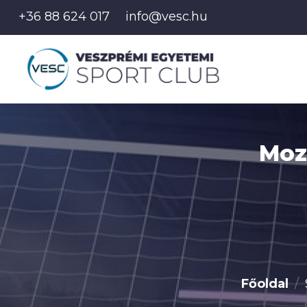
+36 88 624 017
info@vesc.hu
Moz
Főoldal