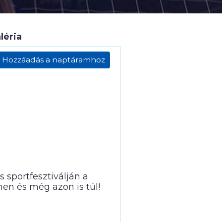
léria
Hozzáadás a naptáramhoz
 sportfesztiválján a
en és még azon is túl!