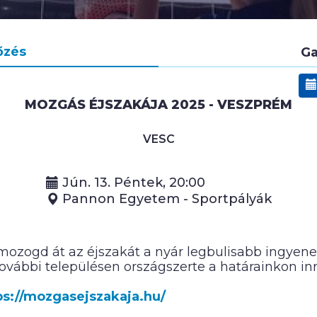
őzés
Ga
MOZGÁS ÉJSZAKÁJA 2025 - VESZPRÉM
VESC
Jún. 13. Péntek, 20:00
Pannon Egyetem - Sportpályák
ozogd át az éjszakát a nyár legbulisabb ingyenes
ovábbi településen országszerte a határainkon inn
ps://mozgasejszakaja.hu/