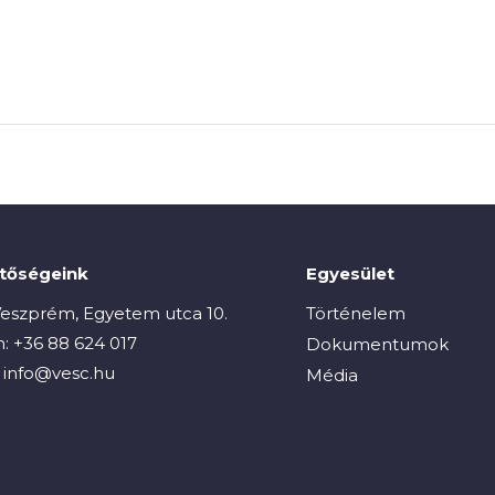
etőségeink
Egyesület
eszprém, Egyetem utca 10.
Történelem
n:
+36 88 624 017
Dokumentumok
:
info@vesc.hu
Média