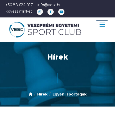
+36 88 624 017
info@vesc.hu
Kövess minket
Hírek
Hírek
Egyéni sportágak