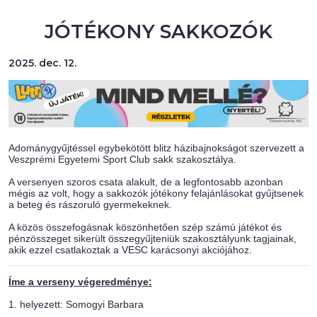
JÓTÉKONY SAKKOZÓK
2025. dec. 12.
Adománygyűjtéssel egybekötött blitz házibajnokságot szervezett a
Veszprémi Egyetemi Sport Club sakk szakosztálya.
A versenyen szoros csata alakult, de a legfontosabb azonban
mégis az volt, hogy a sakkozók jótékony felajánlásokat gyűjtsenek
a beteg és rászoruló gyermekeknek.
A közös összefogásnak köszönhetően szép számú játékot és
pénzösszeget sikerült összegyűjteniük szakosztályunk tagjainak,
akik ezzel csatlakoztak a VESC karácsonyi akciójához.
Íme a verseny végeredménye:
1. helyezett: Somogyi Barbara