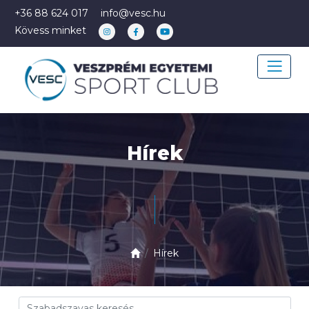
+36 88 624 017
info@vesc.hu
Kövess minket
Hírek
Hírek