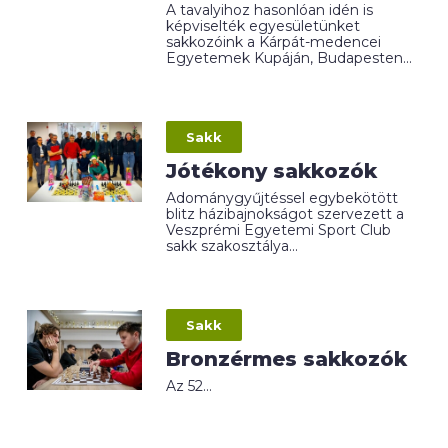
A tavalyihoz hasonlóan idén is
képviselték egyesületünket
sakkozóink a Kárpát-medencei
Egyetemek Kupáján, Budapesten...
Sakk
Jótékony sakkozók
Adománygyűjtéssel egybekötött
blitz házibajnokságot szervezett a
Veszprémi Egyetemi Sport Club
sakk szakosztálya...
Sakk
Bronzérmes sakkozók
Az 52...