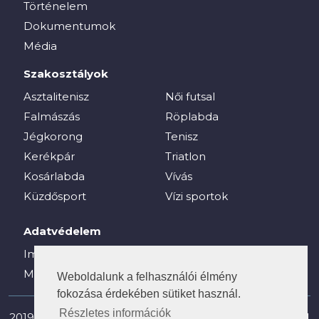
Történelem
Dokumentumok
Média
Szakosztályok
Asztalitenisz
Női futsal
Falmászás
Röplabda
Jégkorong
Tenisz
Kerékpár
Triatlon
Kosárlabda
Vívás
Küzdősport
Vízi sportok
Adatvédelem
Impresszum
Média
Weboldalunk a felhasználói élmény
fokozása érdekében sütiket használ.
Részletes információk
2019-2025 © vesc.hu - Veszprémi Egyetemi Sport Club |