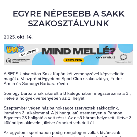
EGYRE NÉPESEBB A SAKK
SZAKOSZTÁLYUNK
2025. okt. 14.
A BEFS Universitas Sakk Kupán két versenyzővel képviseltette
magát a Veszprémi Egyetemi Sport Club szakosztálya, Fodor
Ármin és Somogyi Barbara révén.
Somogy Barbarának sikerült a B kategóriában megszereznie a 3.,
illetve a hölgyek versenyében az 1. helyet.
Szeptember végén házibajnokságot szerveztek sakkozóink,
immáron 3. alkalommal. A jó hangulatú eseményen a Pannon
Egyetem 23 hallgatója vett részt. Az első három helyezett, illetve 3
különdíjas oklevelet, illetve érmeket vehetett át.
Az egyetemi sportnapon pedig rengetegen voltak kíváncsiak