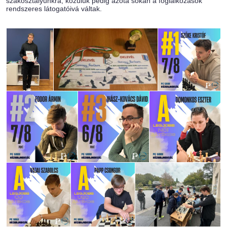
szakosztályunkra, közülük pedig azóta sokan a foglalkozások
rendszeres látogatóivá váltak.