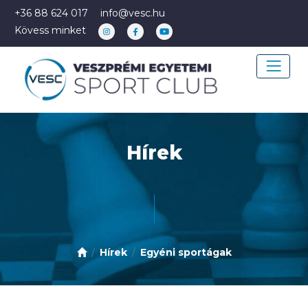
+36 88 624 017
info@vesc.hu
Kövess minket
Hírek
Hírek
Egyéni sportágak