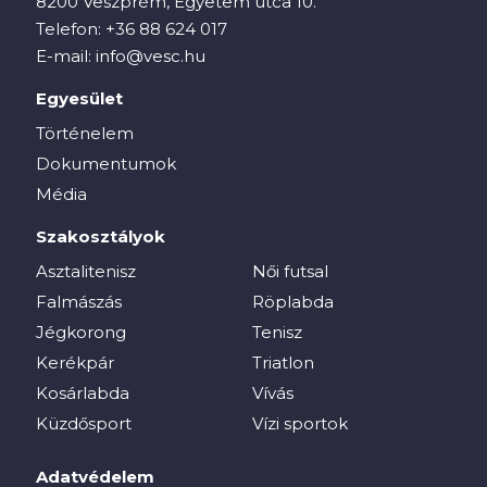
8200 Veszprém, Egyetem utca 10.
Telefon:
+36 88 624 017
E-mail:
info@vesc.hu
Egyesület
Történelem
Dokumentumok
Média
Szakosztályok
Asztalitenisz
Női futsal
Falmászás
Röplabda
Jégkorong
Tenisz
Kerékpár
Triatlon
Kosárlabda
Vívás
Küzdősport
Vízi sportok
Adatvédelem