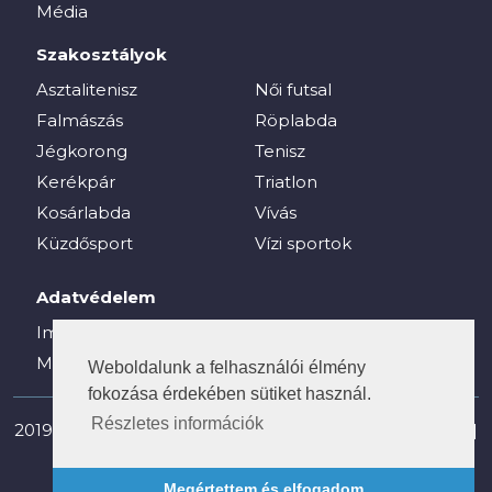
Média
Szakosztályok
Asztalitenisz
Női futsal
Falmászás
Röplabda
Jégkorong
Tenisz
Kerékpár
Triatlon
Kosárlabda
Vívás
Küzdősport
Vízi sportok
Adatvédelem
Impresszum
Média
Weboldalunk a felhasználói élmény
fokozása érdekében sütiket használ.
Részletes információk
2019-2025 © vesc.hu - Veszprémi Egyetemi Sport Club |
Minden jog fenntartva!
Megértettem és elfogadom