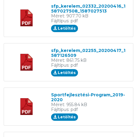
sfp_kerelem_02332_20200416_1
587027508_1587027513
Méret: 907.70 kB
Fájltípus: pdf
Letöltés
sfp_kerelem_02255_20200417_1
587126509
Méret: 861.75 kB
Fájltípus: pdf
Letöltés
Sportfejlesztési-Program_2019-
2020
Méret: 955.84 kB
Fájltípus: pdf
Letöltés