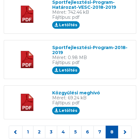
Sportfejlesztési-Program-
Határozat-VESC-2018-2019
Méret: 742.46 kB
Fájltípus: pdf
Letöltés
Sportfejlesztési-Program-2018-
2019
Méret: 0.98 MB
Fájltípus: pdf
Letöltés
Közgyűlési meghívó
Méret: 69.24 kB
Fájltípus: pdf
Letöltés
1
2
3
4
5
6
7
8