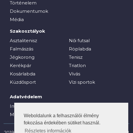
Történelem
Dokumentumok
Média
Szakosztályok
Asztalitenisz
Női futsal
Falmászás
Röplabda
Jégkorong
Tenisz
Kerékpár
Triatlon
Kosárlabda
Vívás
Küzdősport
Vízi sportok
Adatvédelem
Impresszum
Média
Weboldalunk a felhasználói élmény
fokozása érdekében sütiket használ.
Részletes információk
2019-2025 © vesc.hu - Veszprémi Egyetemi Sport Club |