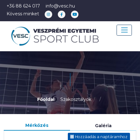
+36 88 624 017
info@vesc.hu
Kövess minket
Főoldal
Szakosztályok
Mérkőzés
Galéria
Hozzáadás a naptáramhoz