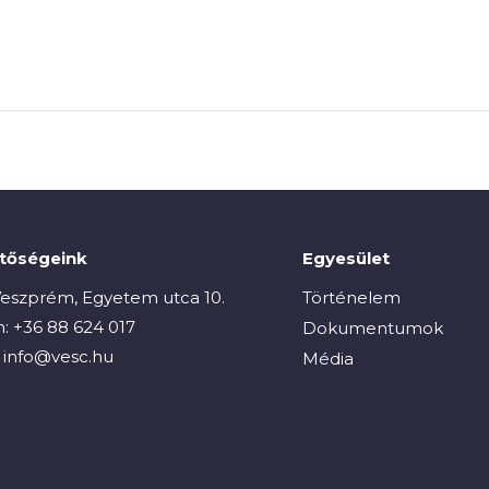
etőségeink
Egyesület
eszprém, Egyetem utca 10.
Történelem
n:
+36 88 624 017
Dokumentumok
:
info@vesc.hu
Média