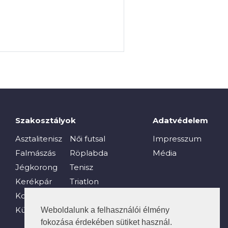
Szakosztályok
Adatvédelem
Asztalitenisz
Női futsal
Impresszum
Falmászás
Röplabda
Média
Jégkorong
Tenisz
Kerékpár
Triatlon
Kosárlabda
Vívás
Küzdősport
Vízi sportok
Weboldalunk a felhasználói élmény
fokozása érdekében sütiket használ.