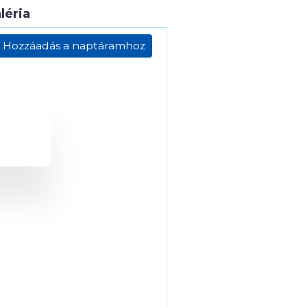
léria
Hozzáadás a naptáramhoz