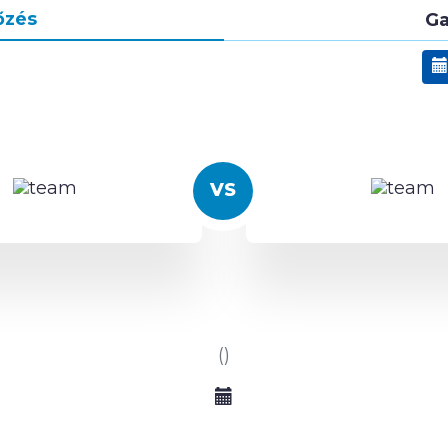
őzés
Ga
()