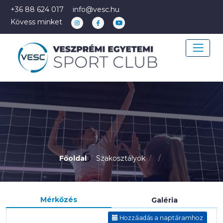
+36 88 624 017
info@vesc.hu
Kövess minket
Főoldal
Szakosztályok
Mérkőzés
Galéria
Hozzáadás a naptáramhoz