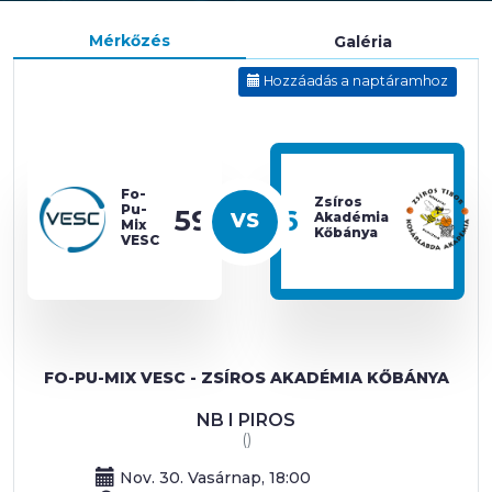
Mérkőzés
Galéria
Hozzáadás a naptáramhoz
Fo-
Zsíros
Pu-
59
76
Akadémia
Mix
Kőbánya
VESC
FO-PU-MIX VESC - ZSÍROS AKADÉMIA KŐBÁNYA
NB I PIROS
()
Nov. 30. Vasárnap, 18:00