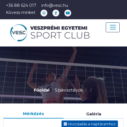
+36 88 624 017
info@vesc.hu
Kövess minket
Főoldal
Szakosztályok
Mérkőzés
Galéria
Hozzáadás a naptáramhoz