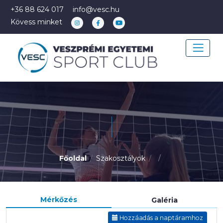
+36 88 624 017
info@vesc.hu
Kövess minket
Főoldal
Szakosztályok
Mérkőzés
Galéria
Hozzáadás a naptáramhoz