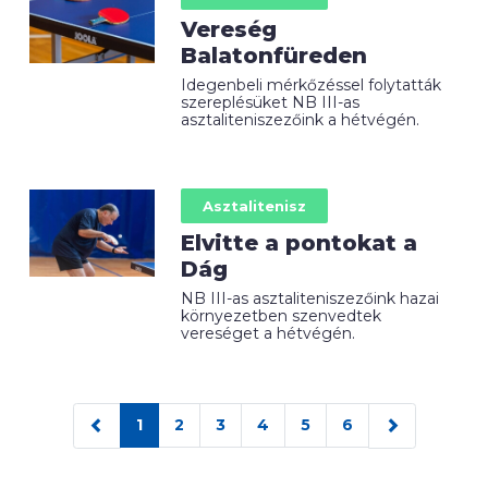
Vereség
Balatonfüreden
Idegenbeli mérkőzéssel folytatták
szereplésüket NB III-as
asztaliteniszezőink a hétvégén.
Asztalitenisz
Elvitte a pontokat a
Dág
NB III-as asztaliteniszezőink hazai
környezetben szenvedtek
vereséget a hétvégén.
1
2
3
4
5
6