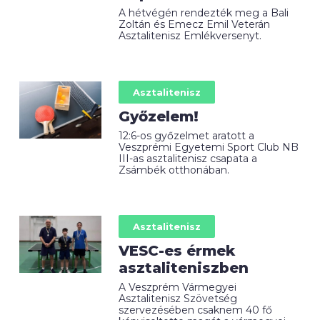
A hétvégén rendezték meg a Bali
Zoltán és Emecz Emil Veterán
Asztalitenisz Emlékversenyt.
Asztalitenisz
Győzelem!
12:6-os győzelmet aratott a
Veszprémi Egyetemi Sport Club NB
III-as asztalitenisz csapata a
Zsámbék otthonában.
Asztalitenisz
VESC-es érmek
asztaliteniszben
A Veszprém Vármegyei
Asztalitenisz Szövetség
szervezésében csaknem 40 fő