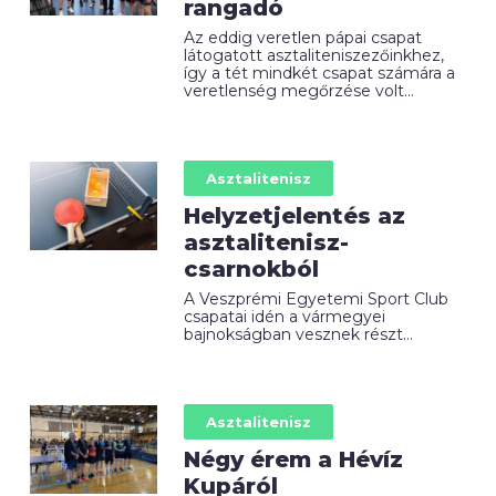
rangadó
Az eddig veretlen pápai csapat
látogatott asztaliteniszezőinkhez,
így a tét mindkét csapat számára a
veretlenség megőrzése volt...
Asztalitenisz
Helyzetjelentés az
asztalitenisz-
csarnokból
A Veszprémi Egyetemi Sport Club
csapatai idén a vármegyei
bajnokságban vesznek részt...
Asztalitenisz
Négy érem a Hévíz
Kupáról