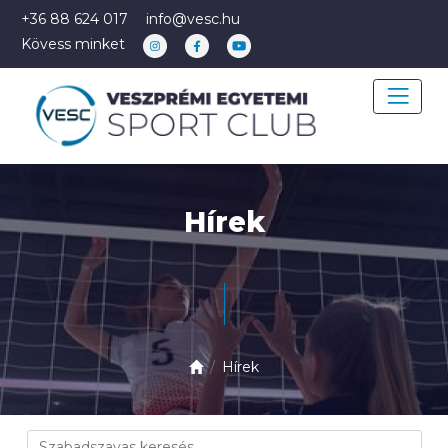
+36 88 624 017
info@vesc.hu
Kövess minket
Hírek
Hírek