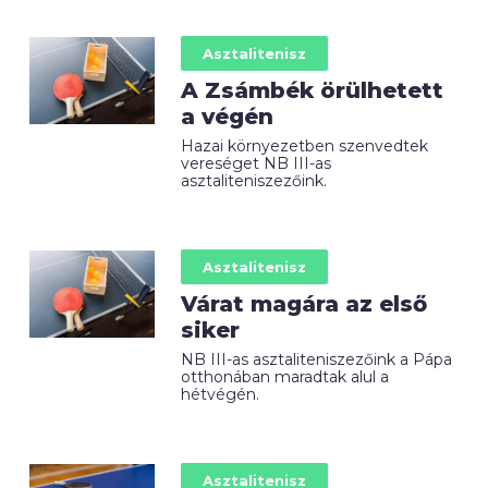
Asztalitenisz
A Zsámbék örülhetett
a végén
Hazai környezetben szenvedtek
vereséget NB III-as
asztaliteniszezőink.
Asztalitenisz
Várat magára az első
siker
NB III-as asztaliteniszezőink a Pápa
otthonában maradtak alul a
hétvégén.
Asztalitenisz