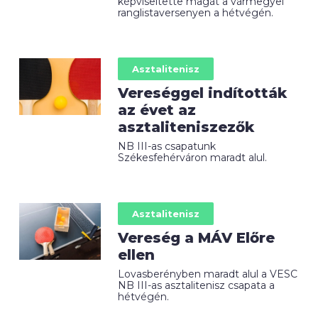
képviseltette magát a vármegyei
ranglistaversenyen a hétvégén.
Asztalitenisz
Vereséggel indították
az évet az
asztaliteniszezők
NB III-as csapatunk
Székesfehérváron maradt alul.
Asztalitenisz
Vereség a MÁV Előre
ellen
Lovasberényben maradt alul a VESC
NB III-as asztalitenisz csapata a
hétvégén.