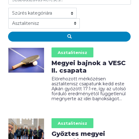
Asztalitenisz
Megyei bajnok a VESC
II. csapata
Előrehozott mérkőzésen
asztalitenisz csapatunk kedd este
Ajkán győzött 17:1-re, így az utolsó
forduló eredményétől függetlenül
megnyerte az idei bajnokságot...
Asztalitenisz
Győztes megyei