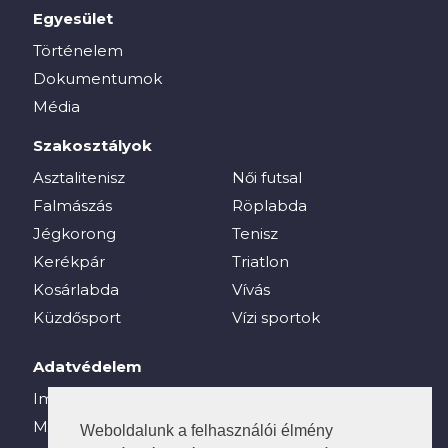
Egyesület
Történelem
Dokumentumok
Média
Szakosztályok
Asztalitenisz
Női futsal
Falmászás
Röplabda
Jégkorong
Tenisz
Kerékpár
Triatlon
Kosárlabda
Vívás
Küzdősport
Vízi sportok
Adatvédelem
Impresszum
Média
Weboldalunk a felhasználói élmény