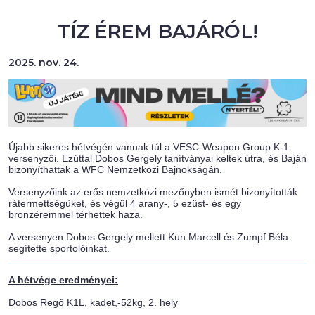
TÍZ ÉREM BAJÁRÓL!
2025. nov. 24.
Újabb sikeres hétvégén vannak túl a VESC-Weapon Group K-1
versenyzői. Ezúttal Dobos Gergely tanítványai keltek útra, és Baján
bizonyíthattak a WFC Nemzetközi Bajnokságán.
Versenyzőink az erős nemzetközi mezőnyben ismét bizonyították
rátermettségüket, és végül 4 arany-, 5 ezüst- és egy
bronzéremmel térhettek haza.
A versenyen Dobos Gergely mellett Kun Marcell és Zumpf Béla
segítette sportolóinkat.
A hétvége eredményei:
Dobos Regő K1L, kadet,-52kg, 2. hely