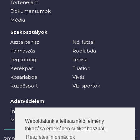
Történelem
Dokumentumok
Média
Szakosztályok
Asztalitenisz
Női futsal
Falmászás
Röplabda
Jégkorong
Tenisz
Kerékpár
Triatlon
Kosárlabda
Vívás
Küzdősport
Vízi sportok
Adatvédelem
Impresszum
Média
Weboldalunk a felhasználói élmény
fokozása érdekében sütiket használ.
Részletes információk
2019-2025 © vesc.hu - Veszprémi Egyetemi Sport Club |