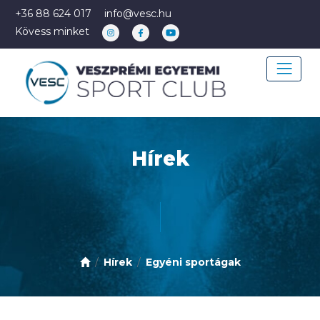
+36 88 624 017
info@vesc.hu
Kövess minket
Hírek
Hírek
Egyéni sportágak