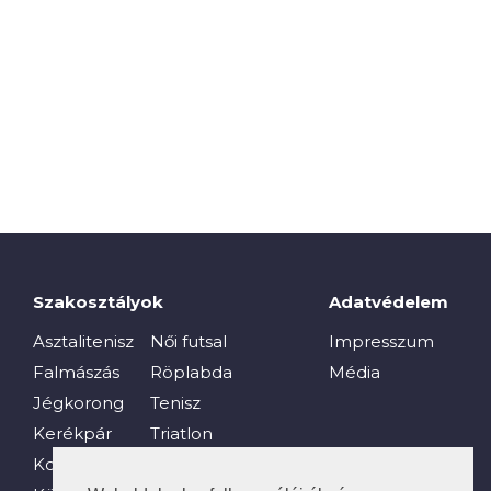
Szakosztályok
Adatvédelem
Asztalitenisz
Női futsal
Impresszum
Falmászás
Röplabda
Média
Jégkorong
Tenisz
Kerékpár
Triatlon
Kosárlabda
Vívás