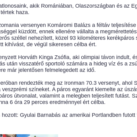
atlonosaink, akik Romániában, Olaszországban és az Eg
tértek haza.
ania versenyen Komáromi Balázs a féltáv teljesítése s
egséggel küzdött, ennek ellenére vállalta a megmérettetés
 erős széllel nehezített, közel 93 kilométeres kerékpáros
tt kihívást, de végül sikeresen célba ért.
ett Horváth Kinga Zsófia, aki olimpiai távon indult, és 3
s után visszatérő sportoló számára a hideg víz és a zsú
ére már jelentősen felmelegedett az idő.
heróban rendezték meg az Ironman 70.3 versenyt, ahol 
a veszprémi színeket. A páros egyaránt kiemelte az úszá
ros útvonalat, valamint a melegben teljesített futást. S
nna 6 óra 29 perces eredménnyel ért célba.
s hozott: Gyulai Barnabás az amerikai Portlandben futott 