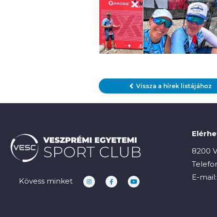
Vissza a hírek listájához
Elérh
8200 V
Telefo
E-mail
Kövess minket