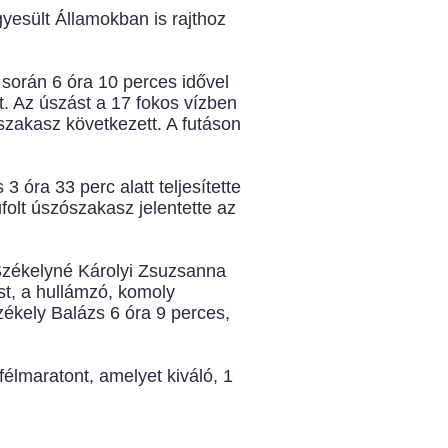
yesült Államokban is rajthoz
orán 6 óra 10 perces idővel
t. Az úszást a 17 fokos vízben
 szakasz következett. A futáson
 óra 33 perc alatt teljesítette
folt úszószakasz jelentette az
Székelyné Károlyi Zsuzsanna
st, a hullámzó, komoly
zékely Balázs 6 óra 9 perces,
félmaratont, amelyet kiváló, 1