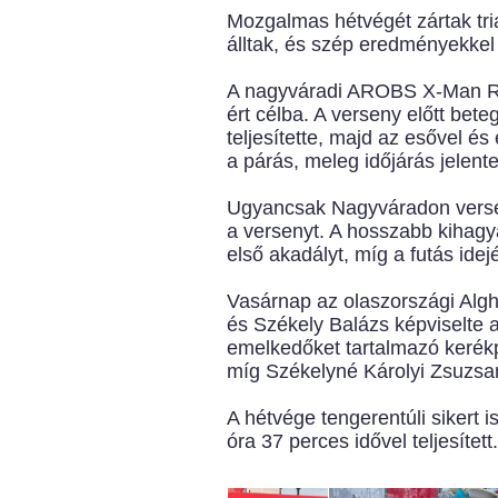
Mozgalmas hétvégét zártak tri
álltak, és szép eredményekkel 
A nagyváradi AROBS X-Man Rom
ért célba. A verseny előtt bet
teljesítette, majd az esővel és
a párás, meleg időjárás jelente
Ugyancsak Nagyváradon versenyz
a versenyt. A hosszabb kihagyá
első akadályt, míg a futás idej
Vasárnap az olaszországi Alg
és Székely Balázs képviselte 
emelkedőket tartalmazó kerékpá
míg Székelyné Károlyi Zsuzsa
A hétvége tengerentúli sikert i
óra 37 perces idővel teljesített.