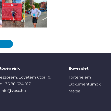
etőségeink
Egyesület
eszprém, Egyetem utca 10.
Történelem
n:
+36 88 624 017
Dokumentumok
:
info@vesc.hu
Média