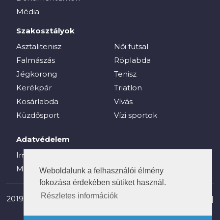
Média
Szakosztályok
Asztalitenisz
Női futsal
Falmászás
Röplabda
Jégkorong
Tenisz
Kerékpár
Triatlon
Kosárlabda
Vívás
Küzdősport
Vízi sportok
Adatvédelem
Impresszum
Média
Weboldalunk a felhasználói élmény
fokozása érdekében sütiket használ.
Részletes információk
2019-2025 © vesc.hu - Veszprémi Egyetemi Sport Club |
Minden jog fenntartva!