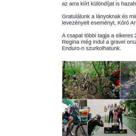
az arra kiírt különdíjat is haza
Gratulálunk a lányoknak és m
levezényelt eseményt, Kóró An
A csapat többi tagja a sikeres
Regina még indul a gravel or
Enduro-n szurkolhatunk.