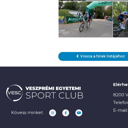
Vissza a hírek listájához
Elérh
8200 V
Telefo
E-mail
Kövess minket