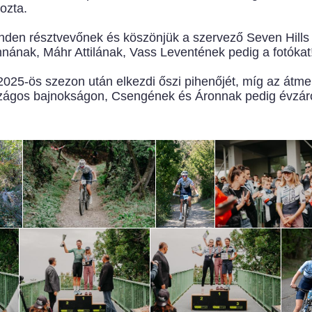
hozta.
inden résztvevőnek és köszönjük a szervező Seven Hil
nának, Máhr Attilának, Vass Leventének pedig a fotókat
 2025-ös szezon után elkezdi őszi pihenőjét, míg az átm
szágos bajnokságon, Csengének és Áronnak pedig évzá