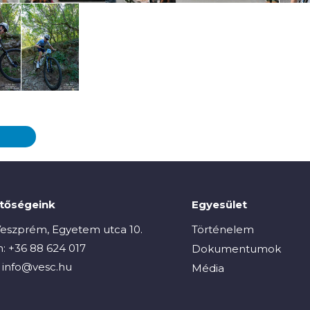
etőségeink
Egyesület
eszprém, Egyetem utca 10.
Történelem
n:
+36 88 624 017
Dokumentumok
:
info@vesc.hu
Média