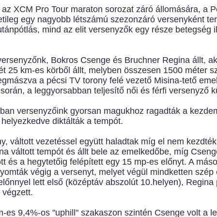
 az XCM Pro Tour maraton sorozat záró állomására, a 
tileg egy nagyobb létszámú szezonzáró versenyként ter
ánpótlás, mind az elit versenyzők egy része betegség ill
i versenyzőnk, Bokros Csenge és Bruchner Regina állt, ak
ét 25 km-es körből állt, melyben összesen 1500 méter sz
mászva a pécsi TV torony felé vezető Misina-tető emelke
során, a leggyorsabban teljesítő női és férfi versenyző 
rajtban versenyzőink gyorsan magukhoz ragadták a kezd
helyezkedve diktálták a tempót.
 váltott vezetéssel együtt haladtak míg el nem kezdték 
na váltott tempót és állt bele az emelkedőbe, míg Cseng
 és a hegytetőig felépített egy 15 mp-es előnyt. A máso
nyomták végig a versenyt, melyet végül mindketten szép
 előnnyel lett első (középtáv abszolút 10.helyen), Regin
 végzett.
m-es 9,4%-os "uphill" szakaszon szintén Csenge volt a l