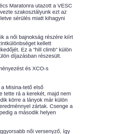
Pécs Maratonra utazott a VESC
vezte szakosztályunk ezt az
etve sérülés miatt kihagyni
ik a női bajnokság részére kiírt
intkülönbséget kellett
dőjét. Ez a "hill climb" külön
külön díjazásban részesült.
eményezést és XCO-s
a Misina-tető első
e tette rá a kerekét, majd nem
dik körre a lányok már külön
 eredménnyel zártak. Csenge a
a pedig a második helyen
eggyorsabb női versenyző, így