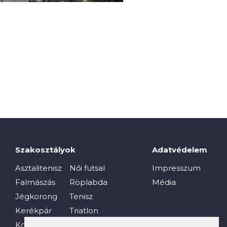
Szakosztályok
Adatvédelem
Asztalitenisz
Női futsal
Impresszum
Falmászás
Röplabda
Média
Jégkorong
Tenisz
Kerékpár
Triatlon
Kosárlabda
Vívás