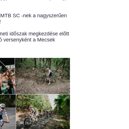
ls MTB SC -nek a nagyszerűen
!
eneti időszak megkezdése előtt
ró versenyként a Mecsek