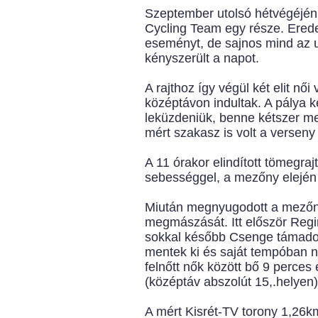
Szeptember utolsó hétvégéjén
Cycling Team egy része. Erede
eseményt, de sajnos mind az ut
kényszerült a napot.
A rajthoz így végül két elit nő
középtávon indultak. A pálya k
leküzdeniük, benne kétszer meg
mért szakasz is volt a verseny 
A 11 órakor elindított tömeg
sebességgel, a mezőny elején 
Miután megnyugodott a mezőny,
megmászását. Itt először Regi
sokkal később Csenge támadott
mentek ki és saját tempóban 
felnőtt nők között bő 9 perces
(középtáv abszolút 15,.helyen)
A mért Kisrét-TV torony 1,26k