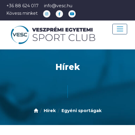
+36 88 624 017
info@vesc.hu
Kövess minket
Hírek
Hírek
Egyéni sportágak