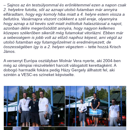
–
Sajnos az én testsúlyommal és erőnlétemmel ezen a napon csak
2. helyekre futotta, sőt az aznapi utolsó futamban már annyira
elfáradtam, hogy egy komoly hiba miatt a 4. helyre estem vissza a
befutóra. Vasárnapra viszont csökkent a szél ereje, olyannyira
hogy aznap a túl kevés szél miatt indítottuk halasztással a napot,
azonban délre megerősödött annyira, hogy nagyon kellemes
közepes szélerőben sikerült még futamokat vitorlázni. Ebben már
a sebességem is jobb volt az előző napihoz képest, ami végül az
utolsó futamban egy futamgyőzelmet is eredményezett, de
összességében így is a 2. helyen végeztem
– tette hozzá Krisch
János.
A versenyt Európa osztályban Molnár Vera nyerte, aki 2004-ben
még az olimpiai részvételért harcolt válogatott kerettagként. A
dobogó harmadik fokára pedig Házy Gergely állhatott fel, aki
szintén a VESC-es színeket képviselte.