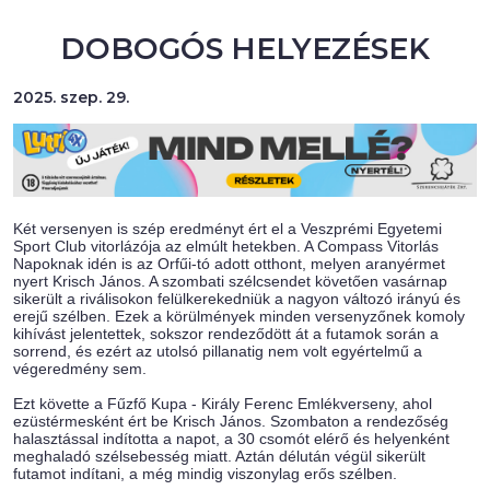
DOBOGÓS HELYEZÉSEK
2025. szep. 29.
Két versenyen is szép eredményt ért el a Veszprémi Egyetemi
Sport Club vitorlázója az elmúlt hetekben. A Compass Vitorlás
Napoknak idén is az Orfűi-tó adott otthont, melyen aranyérmet
nyert Krisch János. A szombati szélcsendet követően vasárnap
sikerült a riválisokon felülkerekedniük a nagyon változó irányú és
erejű szélben. Ezek a körülmények minden versenyzőnek komoly
kihívást jelentettek, sokszor rendeződött át a futamok során a
sorrend, és ezért az utolsó pillanatig nem volt egyértelmű a
végeredmény sem.
Ezt követte a Fűzfő Kupa - Király Ferenc Emlékverseny, ahol
ezüstérmesként ért be Krisch János. Szombaton a rendezőség
halasztással indította a napot, a 30 csomót elérő és helyenként
meghaladó szélsebesség miatt. Aztán délután végül sikerült
futamot indítani, a még mindig viszonylag erős szélben.