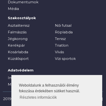
Dokumentumok
Média
Szakosztályok
Asztalitenisz
Női futsal
Falmászás
Röplabda
Jégkorong
Tenisz
Kerékpár
Triatlon
Kosárlabda
Vívás
Küzdősport
Vízi sportok
Adatvédelem
Impresszum
Média
Weboldalunk a felhasználói élmény
fokozása érdekében sütiket használ.
Részletes információk
2019-2025 © vesc.hu - Veszprémi Egyetemi Sport Club |
Minden jog fenntartva!