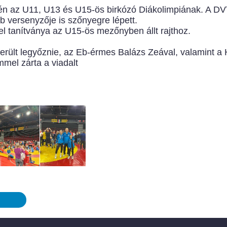
gén az U11, U13 és U15-ös birkózó Diákolimpiának. A D
 versenyzője is szőnyegre lépett.
el tanítványa az U15-ös mezőnyben állt rajthoz.
ikerült legyőznie, az Eb-érmes Balázs Zeával, valamint 
mmel zárta a viadalt