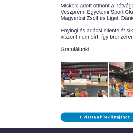
Miskolc adott otthont a hétvé
Veszprémi Egyetemi Sport Club
Magyarósi Zsolt és Ligeti Dáni
Enyingi és adácsi ellenfelét s
viszont nem bírt, így bronzére
Gratulálunk!
Vissza a hírek listájához