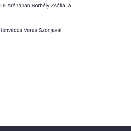
VTK Arénában Borbély Zsófia, a
a Honvédos Veres Szonjával