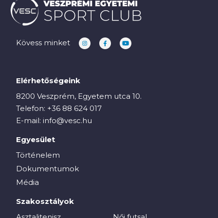
Kövess minket
Elérhetőségeink
8200 Veszprém, Egyetem utca 10.
Telefon:
+36 88 624 017
E-mail:
info@vesc.hu
Egyesület
Történelem
Dokumentumok
Média
Szakosztályok
Asztalitenisz
Női futsal