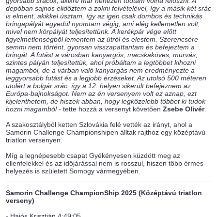
gyorsabb srácok, akikre már nehezen tudtam volna felúszni. A
depóban sajnos elidőztem a zokni felvételével, így a másik két srác
is elment, akikkel úsztam, így az igen csak dombos és technikás
bringapályát egyedül nyomtam végig, ami elég kellemetlen volt,
mivel nem körpályát teljesítettünk. A kerékpár vége előtt
figyelmetlenségből lementem az útról és elestem. Szerencsére
semmi nem történt, gyorsan visszapattantam és befejeztem a
bringát. A futást a városban kanyargós, macskaköves, murvás,
szintes pályán teljesítettük, ahol próbáltam a legtöbbet kihozni
magamból, de a várban való kanyargás nem eredményezte a
leggyorsabb futást és a legjobb érzéseket. Az utolsó 500 méteren
utolért a bolgár srác, így a 12. helyen sikerült befejeznem az
Európa-bajnokságot. Nem az én versenyem volt ez aznap, ezt
kijelenthetem, de hiszek abban, hogy legközelebb többet ki tudok
hozni magamból
- tette hozzá a versenyt követően
Zsebe Olivér
.
A szakosztályból ketten Szlovákia felé vették az irányt, ahol a
Samorin Challenge Championshipen álltak rajthoz egy középtávú
triatlon versenyen.
Míg a legnépesebb csapat Gyékényesen küzdött meg az
ellenfelekkel és az időjárással nem is rosszul, hiszen több érmes
helyezés is született Somogy vármegyében.
Samorin Challenge ChampionShip 2025 (Középtávú triatlon
verseny)
- Hajós Krisztián 4:49:05