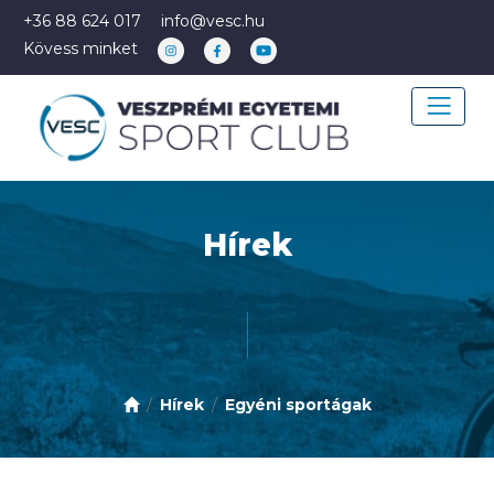
+36 88 624 017
info@vesc.hu
Kövess minket
Hírek
Hírek
Egyéni sportágak