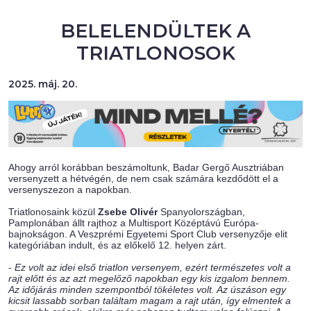
BELELENDÜLTEK A
TRIATLONOSOK
2025. máj. 20.
Ahogy arról korábban beszámoltunk, Badar Gergő Ausztriában
versenyzett a hétvégén, de nem csak számára kezdődött el a
versenyszezon a napokban.
Triatlonosaink közül
Zsebe Olivér
Spanyolországban,
Pamplonában állt rajthoz a Multisport Középtávú Európa-
bajnokságon. A Veszprémi Egyetemi Sport Club versenyzője elit
kategóriában indult, és az előkelő 12. helyen zárt.
-
Ez volt az idei első triatlon versenyem, ezért természetes volt a
rajt előtt és az azt megelőző napokban egy kis izgalom bennem.
Az időjárás minden szempontból tökéletes volt. Az úszáson egy
kicsit lassabb sorban találtam magam a rajt után, így elmentek a