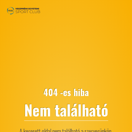
404 -es hiba
Nem található
A keresett oldal nem található a szerverünkön.