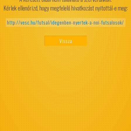
Kérlek ellenőrizd, hogy megfelelő hivatkozást nyitottál-e meg:
http://vesc.hu/futsal/idegenben-nyertek-a-noi-futsalosok/
Vissza