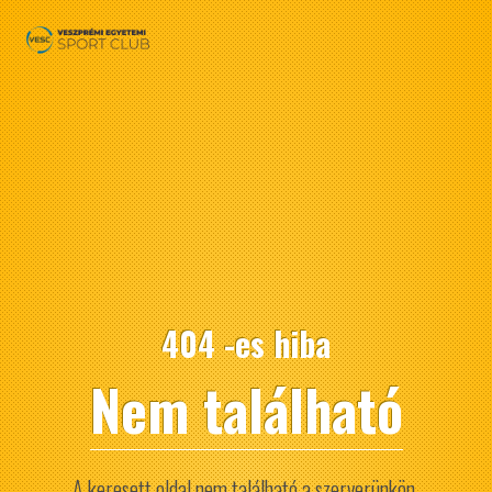
404 -es hiba
Nem található
A keresett oldal nem található a szerverünkön.