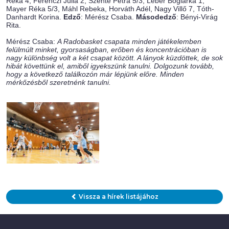
Réka 4, Ferenczi Júlia 2, Szente Petra 5/3, Léber Boglárka 1,
Mayer Réka 5/3, Máhl Rebeka, Horváth Adél, Nagy Villő 7, Tóth-
Danhardt Korina.
Edző
: Mérész Csaba.
Másodedző
: Bényi-Virág
Rita.
Mérész Csaba:
A Radobasket csapata minden játékelemben
felülmúlt minket, gyorsaságban, erőben és koncentrációban is
nagy különbség volt a két csapat között. A lányok küzdöttek, de sok
hibát követtünk el, amiből igyekszünk tanulni. Dolgozunk tovább,
hogy a következő találkozón már lépjünk előre. Minden
mérkőzésből szeretnénk tanulni.
Vissza a hírek listájához