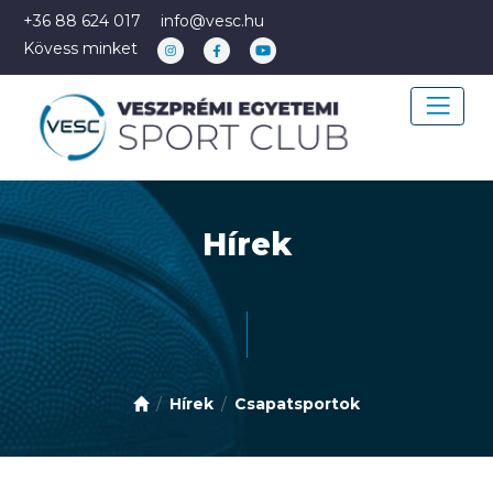
+36 88 624 017
info@vesc.hu
Kövess minket
Hírek
Hírek
Csapatsportok