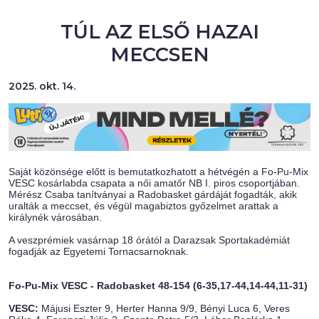
TÚL AZ ELSŐ HAZAI
MECCSEN
2025. okt. 14.
Saját közönsége előtt is bemutatkozhatott a hétvégén a Fo-Pu-Mix
VESC kosárlabda csapata a női amatőr NB I. piros csoportjában.
Mérész Csaba tanítványai a Radobasket gárdáját fogadták, akik
uralták a meccset, és végül magabiztos győzelmet arattak a
királynék városában.
A veszprémiek vasárnap 18 órától a Darazsak Sportakadémiát
fogadják az Egyetemi Tornacsarnoknak.
Fo-Pu-Mix VESC - Radobasket 48-154 (6-35,17-44,14-44,11-31)
VESC:
Májusi Eszter 9, Herter Hanna 9/9, Bényi Luca 6, Veres