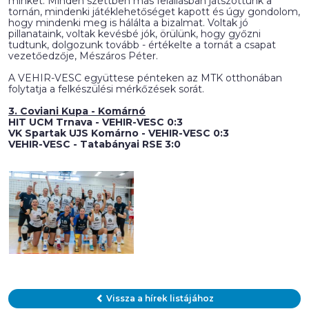
minket. Minden szettben más felállásban játszottunk a
tornán, mindenki játéklehetőséget kapott és úgy gondolom,
hogy mindenki meg is hálálta a bizalmat. Voltak jó
pillanataink, voltak kevésbé jók, örülünk, hogy győzni
tudtunk, dolgozunk tovább - értékelte a tornát a csapat
vezetőedzője, Mészáros Péter.
A VEHIR-VESC együttese pénteken az MTK otthonában
folytatja a felkészülési mérkőzések sorát.
3. Coviani Kupa - Komárnó
HIT UCM Trnava - VEHIR-VESC 0:3
VK Spartak UJS Komárno - VEHIR-VESC 0:3
VEHIR-VESC - Tatabányai RSE 3:0
Vissza a hírek listájához