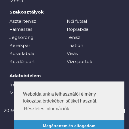
Média
Szakosztályok
Asztalitenisz
Női futsal
Falmászás
Röplabda
Jégkorong
Tenisz
Kerékpár
Triatlon
Kosárlabda
Vívás
Küzdősport
Vízi sportok
Adatvédelem
Impresszum
Média
Weboldalunk a felhasználói élmény
fokozása érdekében sütiket használ.
Részletes információk
2019-2025 © vesc.hu - Veszprémi Egyetemi Sport Club |
Minden jog fenntartva!
Megértettem és elfogadom