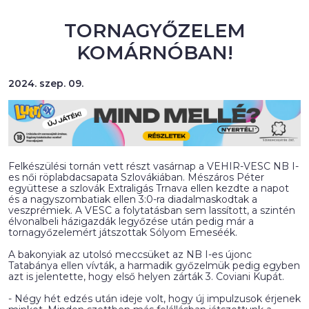
TORNAGYŐZELEM
KOMÁRNÓBAN!
2024. szep. 09.
Felkészülési tornán vett részt vasárnap a VEHIR-VESC NB I-
es női röplabdacsapata Szlovákiában. Mészáros Péter
együttese a szlovák Extraligás Trnava ellen kezdte a napot
és a nagyszombatiak ellen 3:0-ra diadalmaskodtak a
veszprémiek. A VESC a folytatásban sem lassított, a szintén
élvonalbeli házigazdák legyőzése után pedig már a
tornagyőzelemért játszottak Sólyom Emeséék.
A bakonyiak az utolsó meccsüket az NB I-es újonc
Tatabánya ellen vívták, a harmadik győzelmük pedig egyben
azt is jelentette, hogy első helyen zárták 3. Coviani Kupát.
- Négy hét edzés után ideje volt, hogy új impulzusok érjenek