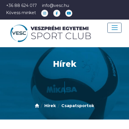
+36 88 624 017
info@vesc.hu
Kövess minket
Hírek
Hírek
Csapatsportok