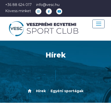
+36 88 624 017
info@vesc.hu
Kövess minket
Hírek
Hírek
Egyéni sportágak