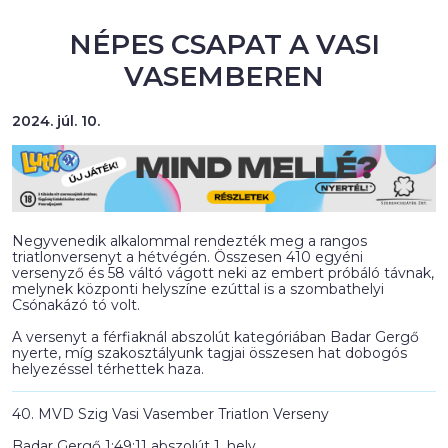
NÉPES CSAPAT A VASI
VASEMBEREN
2024. júl. 10.
Negyvenedik alkalommal rendezték meg a rangos
triatlonversenyt a hétvégén. Összesen 410 egyéni
versenyző és 58 váltó vágott neki az embert próbáló távnak,
melynek központi helyszíne ezúttal is a szombathelyi
Csónakázó tó volt.
A versenyt a férfiaknál abszolút kategóriában Badar Gergő
nyerte, míg szakosztályunk tagjai összesen hat dobogós
helyezéssel térhettek haza.
40. MVD Szig Vasi Vasember Triatlon Verseny
Badar Gergő 1:49:11 abszolút 1. hely