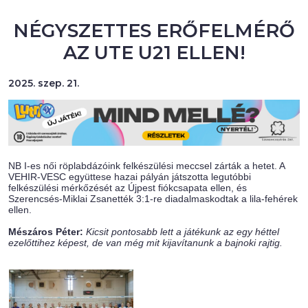
NÉGYSZETTES ERŐFELMÉRŐ
AZ UTE U21 ELLEN!
2025. szep. 21.
NB I-es női röplabdázóink felkészülési meccsel zárták a hetet. A
VEHIR-VESC együttese hazai pályán játszotta legutóbbi
felkészülési mérkőzését az Újpest fiókcsapata ellen, és
Szerencsés-Miklai Zsanették 3:1-re diadalmaskodtak a lila-fehérek
ellen.
Mészáros Péter:
Kicsit pontosabb lett a játékunk az egy héttel
ezelőttihez képest, de van még mit kijavítanunk a bajnoki rajtig.