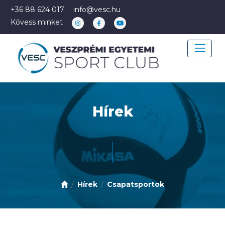
+36 88 624 017
info@vesc.hu
Kövess minket
Hírek
Hírek
Csapatsportok