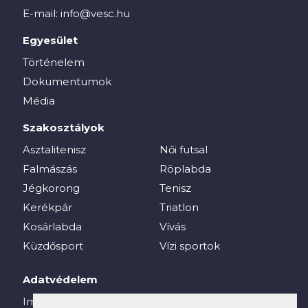
E-mail:
info@vesc.hu
Egyesület
Történelem
Dokumentumok
Média
Szakosztályok
Asztalitenisz
Női futsal
Falmászás
Röplabda
Jégkorong
Tenisz
Kerékpár
Triatlon
Kosárlabda
Vívás
Küzdősport
Vízi sportok
Adatvédelem
Impresszum