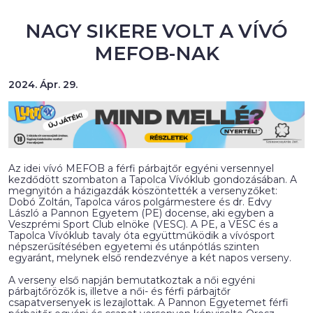
NAGY SIKERE VOLT A VÍVÓ
MEFOB-NAK
2024. Ápr. 29.
Az idei vívó MEFOB a férfi párbajtőr egyéni versennyel
kezdődött szombaton a Tapolca Vívóklub gondozásában. A
megnyitón a házigazdák köszöntették a versenyzőket:
Dobó Zoltán, Tapolca város polgármestere és dr. Edvy
László a Pannon Egyetem (PE) docense, aki egyben a
Veszprémi Sport Club elnöke (VESC). A PE, a VESC és a
Tapolca Vívóklub tavaly óta együttműködik a vívósport
népszerűsítésében egyetemi és utánpótlás szinten
egyaránt, melynek első rendezvénye a két napos verseny.
A verseny első napján bemutatkoztak a női egyéni
párbajtőrözők is, illetve a női- és férfi párbajtőr
csapatversenyek is lezajlottak. A Pannon Egyetemet férfi