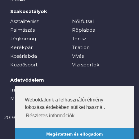
Szakosztályok
Asztalitenisz
Női futsal
Falmászás
Röplabda
Jégkorong
Tenisz
Kerékpár
Triatlon
Kosárlabda
Vívás
Küzdősport
Vízi sportok
Adatvédelem
Impresszum
Média
Weboldalunk a felhasználói élmény
fokozása érdekében sütiket használ.
Részletes információk
2019-2025 © vesc.hu - Veszprémi Egyetemi Sport Club |
Minden jog fenntartva!
Megértettem és elfogadom