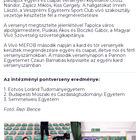
párbajtőr egyéni és csapat versenyen képviselte Orosz
Nándor, Zajácz Miklós, Kiss Gergely. A hallgatókat Imreh
László, a Veszprémi Egyetemi Sport Club vívó szakosztály
vezetője készítette fel a megmérettetésre.
A versenyt megtisztelte jelenlétével Tapolca város
alpolgármestere, Puskás Ákos és Boczkó Gábor, a Magyar
Vívó Szövetség szövetségikapitánya.
A Vívó MEFOB második napján a kard és tőr versenyek
kerültek megrendezésre egyéni és csapat, illetve női és férfi
versenyszámokban. A második versenynapon a Pannon
Egyetemet Czaun Barnabás képviselte az egyéni kard
versenyszámban.
Az intézményi pontverseny eredménye:
1. Eötvös Loránd Tudományegyetem
2. Budapesti Műszaki és Gazdaságtudományi Egyetem
3. Semmelweis Egyetem
Fotó: Rezi Bence