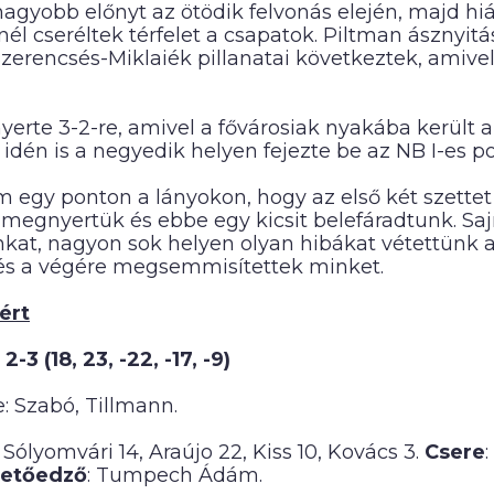
agyobb előnyt az ötödik felvonás elején, majd hiáb
él cseréltek térfelet a csapatok. Piltman ásznyitá
zerencsés-Miklaiék pillanatai következtek, amivel 
nyerte 3-2-re, amivel a fővárosiak nyakába kerül
idén is a negyedik helyen fejezte be az NB I-es p
am egy ponton a lányokon, hogy az első két szette
l megnyertük és ebbe egy kicsit belefáradtunk. Saj
nkat, nagyon sok helyen olyan hibákat vétettünk
l és a végére megsemmisítettek minket.
ért
3 (18, 23, -22, -17, -9)
: Szabó, Tillmann.
, Sólyomvári 14, Araújo 22, Kiss 10, Kovács 3.
Csere
:
etőedző
: Tumpech Ádám.