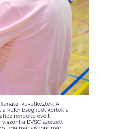
llanatai következtek. A
t a különbség időt kértek a
ához rendelte övéit
a viszont a BVSC szerzett
bb izgalmat viszont már