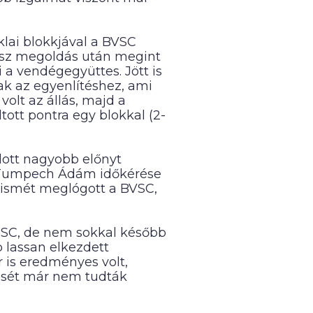
klai blokkjával a BVSC
rossz megoldás után megint
 a vendégegyüttes. Jött is
ak az egyenlítéshez, ami
volt az állás, majd a
ott pontra egy blokkal (2-
udott nagyobb előnyt
de Tumpech Ádám időkérése
, ismét meglógott a BVSC,
VESC, de nem sokkal később
 lassan elkezdett
 is eredményes volt,
tését már nem tudták