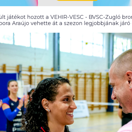
ült játékot hozott a VEHIR-VESC - BVSC-Zugló br
bora Araújo vehette át a szezon legjobbjának járó 