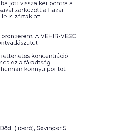
a jött vissza két pontra a
sával zárkózott a hazai
le is zárták az
t a bronzérem. A VEHIR-VESC
ontvadászatot.
t rettenetes koncentráció
nos ez a fáradtság
 ahonnan könnyű pontot
 Bődi (liberó), Sevinger 5,