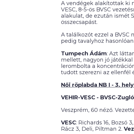
A vendégek alakítottak ki n
VESC, 8-5-ös BVSC vezetésn
alakulat, de ezután ismét S
összecsapást.
A találkozót ezzel a BVSC 
pedig tavalyhoz hasonlóan 
Tumpech Ádám
: Azt látt
mellett, nagyon jó játékka
lerombolta a koncentráció
tudott szerezni az ellenfé
Női röplabda NB I - 3. hely
VEHIR-VESC - BVSC-Zugló 2-
Veszprém, 60 néző. Vezette
VESC
: Richards 16, Bozsó 3
Rácz 3, Deli, Piltman 2.
Vez