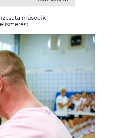
onzcsata második
elismerést.