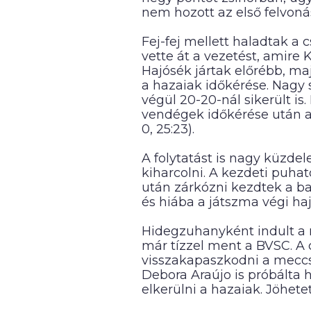
nem hozott az első felvonás,
Fej-fej mellett haladtak a
vette át a vezetést, amire
Hajósék jártak előrébb, ma
a hazaiak időkérése. Nagy 
végül 20-20-nál sikerült is.
vendégek időkérése után a 
0, 25:23).
A folytatást is nagy küzde
kiharcolni. A kezdeti puh
után zárkózni kezdtek a ba
és hiába a játszma végi hajr
Hidegzuhanyként indult a 
már tízzel ment a BVSC. A
visszakapaszkodni a meccs
Debora Araújo is próbálta 
elkerülni a hazaiak. Jöhetet