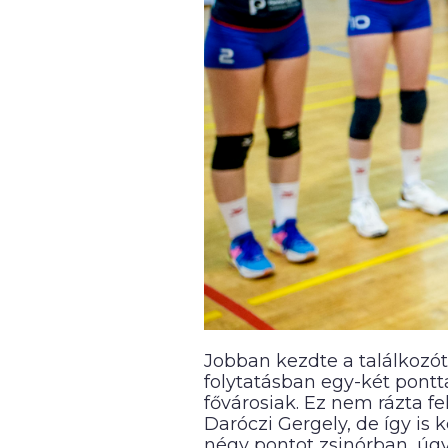
Jobban kezdte a találkozót
folytatásban egy-két pontt
fővárosiak. Ez nem rázta f
Daróczi Gergely, de így is
négy pontot zsinórban, úg