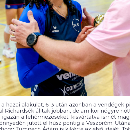
 a hazai alakulat, 6-3 után azonban a vendégek pi
al Richardsék álltak jobban, de amikor négyre nőt
el igazán a fehérmezeseket, kisvártatva ismét mag
 könnyedén jutott el húsz pontig a Veszprém. Után
yhogy Tumpech Ádám is kikérte az első idejét. Tö