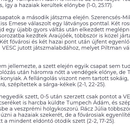
 így a hazaiak kerültek előnybe (1-0, 25:17).
 csapatok a második játszma elején. Szerencsés-Mi
 Kiss Emese válaszolt egy látványos ponttal. Két 
jd egy újabb gyors váltás után elkezdett meglépni
sorozatba kezdtek Araújóék, többször is közel járt
 Két fővárosi és két hazai pont után újfent egyenlő 
VESC jutott játszmalabdához, melyet Piltman vált
lem jellemezte, a szett elején egyik csapat sem t
atolózás után háromra nőtt a vendégek előnye, 
konyiak. A fellángolás viszont nem tartott sokáig
á, szépítettek a sárga-kékek (2-1, 22-25).
negyedik szett, 0-5 után szerzett csak pontot a 
 cseréket is harcba küldte Tumpech Ádám, és szép
be a veszprémi hölgykoszorú. Rácz Júlia többször
húzni a hazaiak szekerét, de a fővárosiak egyenlí
t a mindent eldöntő ötödik szett (2-2, 17-25).