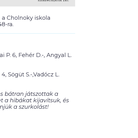
 a Cholnoky iskola
8-ra.
i P. 6, Fehér D.-, Angyal L.
 4, Sögüt S.-,Vadócz L.
s bátran játszottak a
 a hibákat kijavítsuk, és
jük a szurkolást!