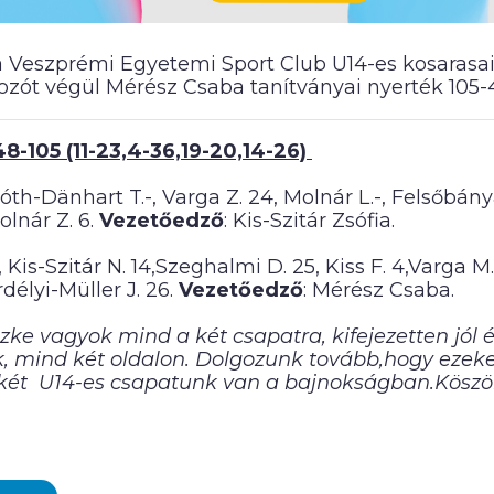
 Veszprémi Egyetemi Sport Club U14-es kosarasai
ozót végül Mérész Csaba tanítványai nyerték 105-4
-105 (11-23,4-36,19-20,14-26)
óth-Dänhart T.-, Varga Z. 24, Molnár L.-, Felsőbánya
Molnár Z. 6.
Vezetőedző
: Kis-Szitár Zsófia.
 Kis-Szitár N. 14,Szeghalmi D. 25, Kiss F. 4,Varga M.
rdélyi-Müller J. 26.
Vezetőedző
: Mérész Csaba.
ke vagyok mind a két csapatra, kifejezetten jól é
k, mind két oldalon. Dolgozunk tovább,hogy ezeket
két U14-es csapatunk van a bajnokságban.Köszön