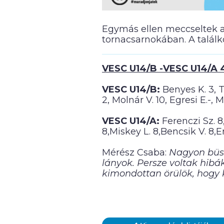
Egymás ellen meccseltek a
tornacsarnokában. A találk
VESC U14/B -VESC U14/A 48
VESC U14/B:
Benyes K. 3, T
2, Molnár V. 10, Egresi E.-, 
VESC U14/A:
Ferenczi Sz. 8,
8,Miskey L. 8,Bencsik V. 8,E
Mérész Csaba:
Nagyon büsz
lányok. Persze voltak hibá
kimondottan örülök, hogy 