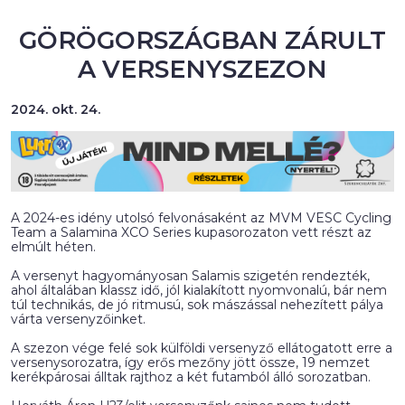
GÖRÖGORSZÁGBAN ZÁRULT
A VERSENYSZEZON
2024. okt. 24.
A 2024-es idény utolsó felvonásaként az MVM VESC Cycling
Team a Salamina XCO Series kupasorozaton vett részt az
elmúlt héten.
A versenyt hagyományosan Salamis szigetén rendezték,
ahol általában klassz idő, jól kialakított nyomvonalú, bár nem
túl technikás, de jó ritmusú, sok mászással nehezített pálya
várta versenyzőinket.
A szezon vége felé sok külföldi versenyző ellátogatott erre a
versenysorozatra, így erős mezőny jött össze, 19 nemzet
kerékpárosai álltak rajthoz a két futamból álló sorozatban.