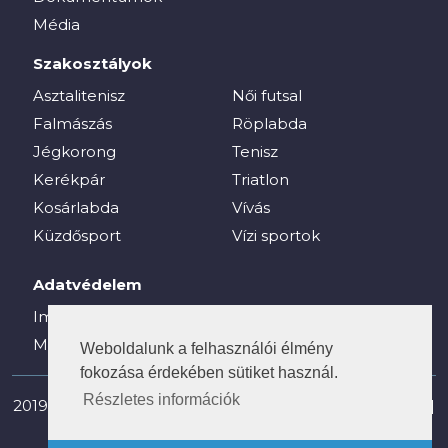
Média
Szakosztályok
Asztalitenisz
Női futsal
Falmászás
Röplabda
Jégkorong
Tenisz
Kerékpár
Triatlon
Kosárlabda
Vívás
Küzdősport
Vízi sportok
Adatvédelem
Impresszum
Média
Weboldalunk a felhasználói élmény
fokozása érdekében sütiket használ.
Részletes információk
2019-2025 © vesc.hu - Veszprémi Egyetemi Sport Club |
Minden jog fenntartva!