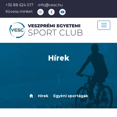
+36 88 624 017
info@vesc.hu
Kövess minket
Hírek
Hírek
Egyéni sportágak