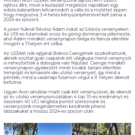
Horváth Áron U23/elit versenyzőnk sajnos nem tudott
rajthoz állni, mivel a kiutazást megelőző napokban egy
edzés balesetben kificamodott a válla és a műtétet éppen
hogy megúszva, 3-4 hetes kényszerpihenővel kell zárnia a
2024-es szezont.
A junior fiúknál Révész Ádám indult az 5 körös versenyeken.
Az U19-es futamokat orosz és görög dominancia jellemezte,
ahol Ádám mindkét versenynapon belga és francia ellenfele
mögött a 7.helyen ért célba.
Az U23/elit nők rajtjánál Bokros Csengének szurkolhattunk,
akinek ezúttal gyári csapatok elit világkupa menő versenyzői
is nehezítették a dobogóra való feljutást. Csenge mindkét
versenynapon igyekezett minél tovább tartani ellenfelei
tempóját és kimaxolni idei utolsó versenyeit, így mind a
pénteki, mind a vasárnapi futamon végül a 9. helyen sikerült
befutnia.
Ugyan Áron sérülése miatt csak két versenyzővel, de sikerült
az év utolsó versenysorozatában 4 top 10-es eredményt és
összesen 40 UCI ranglista pontot szereznünk és
versenyzőink megérdemelten kezdhetik pihenő
időszakukat a hosszú 2024-es szezon után.