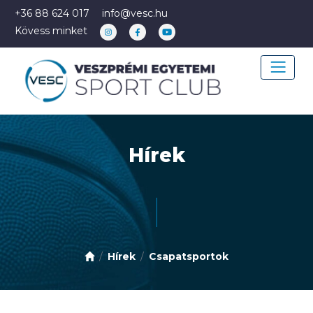
+36 88 624 017
info@vesc.hu
Kövess minket
Hírek
Hírek
Csapatsportok