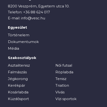
8200 Veszprém, Egyetem utca 10.
Telefon:
+36 88 624 017
E-mail:
info@vesc.hu
Egyesület
Történelem
Dokumentumok
Média
Szakosztályok
Asztalitenisz
Női futsal
Falmászás
Röplabda
Jégkorong
Tenisz
Kerékpár
Triatlon
Kosárlabda
Vívás
Küzdősport
Vízi sportok