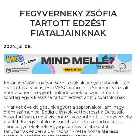
FEGYVERNEKY ZSÓFIA
TARTOTT EDZÉST
FIATALJAINKNAK
2024. júl. 08.
Kosárlabdázóink nyáron sem lazsálnak. A nyári táboruk után
már jött is a ráadás, és a VESC, valamint a Soproni Darazsak
Sportakadémia együttműködésének köszönhetően a
sportág egyik klasszisa tartott edzést az ifjú sportolóknak.
- Már két éve dolgozunk együtt a soproniakkal, ami nagy
öröm számunkra. Eddig a lányok vettek részt a Darazsak
összetartásain, most viszont mi köszönthettük Fegyverneky
Zsófiát. Ez egy hatalmas megtiszteltetés mind nekünk,
mind a gyerekeknek. Egy igazán kiváló játékostól
tanulhattak ebben a pár napban - tette hozzá
Mérész