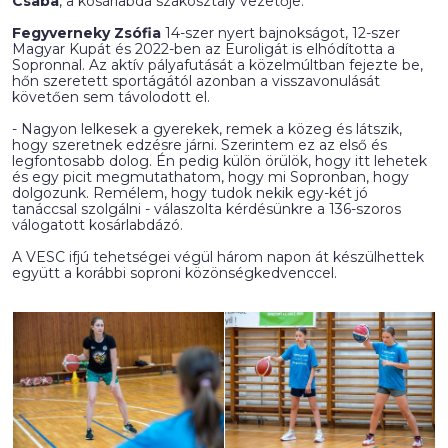
Csaba
, a kosárlabda szakosztály vezetője.
Fegyverneky Zsófia
14-szer nyert bajnokságot, 12-szer
Magyar Kupát és 2022-ben az Euroligát is elhódította a
Sopronnal. Az aktív pályafutását a közelmúltban fejezte be,
hőn szeretett sportágától azonban a visszavonulását
követően sem távolodott el.
- Nagyon lelkesek a gyerekek, remek a közeg és látszik,
hogy szeretnek edzésre járni. Szerintem ez az első és
legfontosabb dolog. Én pedig külön örülök, hogy itt lehetek
és egy picit megmutathatom, hogy mi Sopronban, hogy
dolgozunk. Remélem, hogy tudok nekik egy-két jó
tanáccsal szolgálni - válaszolta kérdésünkre a 136-szoros
válogatott kosárlabdázó.
A VESC ifjú tehetségei végül három napon át készülhettek
együtt a korábbi soproni közönségkedvenccel.