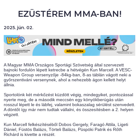
EZÜSTÉREM MMA-BAN!
2025. jún. 02.
A Magyar MMA Országos Sportági Szövetség által szervezett
bajnoki fordulón lépett ketrecbe a hétvégén Kun Marcell. A VESC-
Weapon Group versenyzője -84kg-ban, 8-as táblán vágott neki a
győrszentiváni versenynek, ahol a nehezebb ágon kellett helyt
állnia.
Sportolónk két mérkőzést küzdött végig, mindegyiket, pontozással
nyerte meg, de a második meccsén egy könyökberúgás után
rosszul lépett le és lábfej, valamint bokaszalag sérülést szenvedett.
A döntőt így már nem tudtak vállalni, és összesítésben a 2. helyen
végzett.
Kun Marcell felkészítéséből Dobos Gergely, Faragó Attila, Ligeti
Dániel, Füstös Balázs, Törteli Balázs, Püspöki Patrik és Rőth
Richárd is kivette a részét.