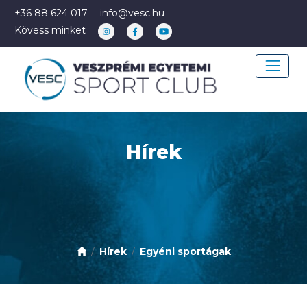
+36 88 624 017
info@vesc.hu
Kövess minket
Hírek
Hírek
Egyéni sportágak