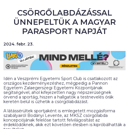
CSÖRGŐLABDÁZÁSSAL
ÜNNEPELTÜK A MAGYAR
PARASPORT NAPJÁT
2024. febr. 23.
Idén a Veszprémi Egyetemi Sport Club is csatlakozott az
országos kezdeményezéshez, mégpedig a Pannon
Egyetem Zalaegerszegi Egyetemi Központjának
segítségével, ahol kifejezetten nagy népszerűségnek
örvend a sportág, hiszen a hallgatók a testnevelés órák
keretén belül is űzhetik a csörgőlabdázást.
A látássérültek sportjaként is emlegetett mozgásforma
szabályairól Bodányi Levente, az MKSZ csörgőlabda
koncepciójának felelőse tartott felvilágosítást az
érdeklődőknek, akik ezt követően élesben is kipróbálhatták a