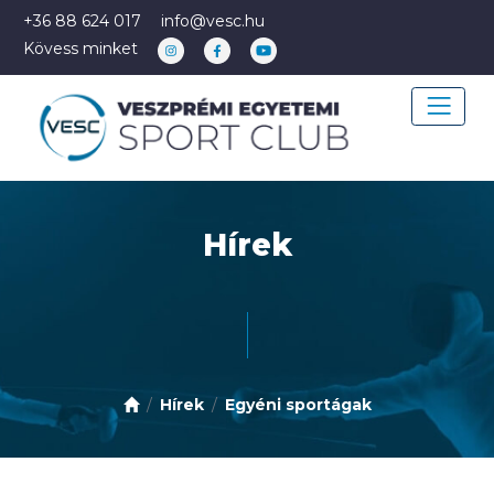
+36 88 624 017
info@vesc.hu
Kövess minket
Hírek
Hírek
Egyéni sportágak