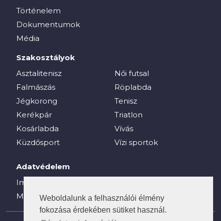
Történelem
Dokumentumok
Média
Szakosztályok
Asztalitenisz
Női futsal
Falmászás
Röplabda
Jégkorong
Tenisz
Kerékpár
Triatlon
Kosárlabda
Vívás
Küzdősport
Vízi sportok
Adatvédelem
Impresszum
Média
Weboldalunk a felhasználói élmény
fokozása érdekében sütiket használ.