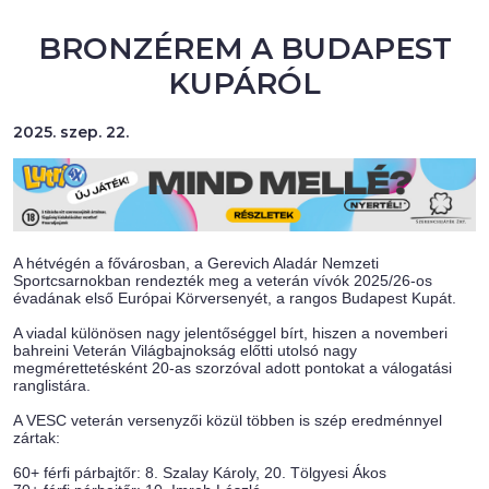
BRONZÉREM A BUDAPEST
KUPÁRÓL
2025. szep. 22.
A hétvégén a fővárosban, a Gerevich Aladár Nemzeti
Sportcsarnokban rendezték meg a veterán vívók 2025/26-os
évadának első Európai Körversenyét, a rangos Budapest Kupát.
A viadal különösen nagy jelentőséggel bírt, hiszen a novemberi
bahreini Veterán Világbajnokság előtti utolsó nagy
megmérettetésként 20-as szorzóval adott pontokat a válogatási
ranglistára.
A VESC veterán versenyzői közül többen is szép eredménnyel
zártak:
60+ férfi párbajtőr: 8. Szalay Károly, 20. Tölgyesi Ákos