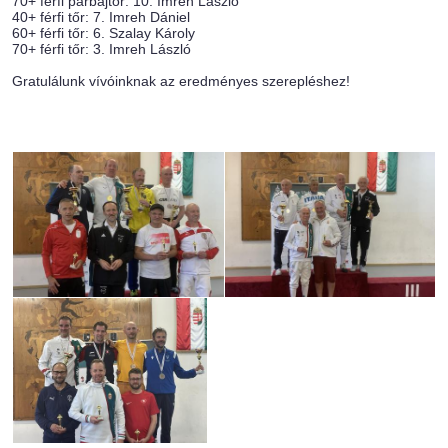
70+ férfi párbajtőr: 10. Imreh László
40+ férfi tőr: 7. Imreh Dániel
60+ férfi tőr: 6. Szalay Károly
70+ férfi tőr: 3. Imreh László
Gratulálunk vívóinknak az eredményes szerepléshez!